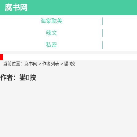
腐书网
海棠耽美
辣文
私密
当前位置：
腐书网
>
作者列表
> 鍙挍
作者：鍙挍