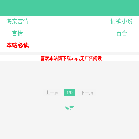
海棠言情
情欲小说
言情
百合
本站必读
喜欢本站请下载app,无广告阅读
上一页
1/0
下一页
留言