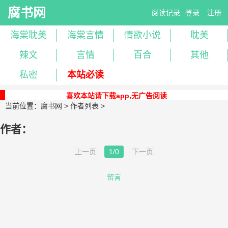
腐书网
阅读记录
登录
注册
海棠耽美
海棠言情
情欲小说
耽美
辣文
言情
百合
其他
私密
本站必读
喜欢本站请下载app,无广告阅读
当前位置：
腐书网
>
作者列表
>
作者：
上一页
1/0
下一页
留言