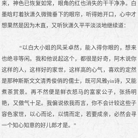
来，神色已恢复如常，眼角的红也消失的干干净净。白
墨晗盯着狄潇久微微垂下的眼帘，听得她开口，心中才
想果然是因为木直，又听狄潇久平平淡淡地继续道：
“以白大小姐的风采卓然，能入得你眼的，想来
也绝非等闲。我和他说起这个，都很是好奇，阿木说你
这样的人，这样好的家世，这样高的心气，喜欢的定然
是那种斯斯文文清秀俊俏的儒士，既可风雅yin诗，又能
煮茶赏景。再不然便是鲜衣怒马的富家公子，张扬明
艳，又傲气十足。我偏说依我而言，你不会计较这些子
容色家世，以心而论，以情而定，若要成亲，必然会寻
一个知心知意的好儿郎才是。”