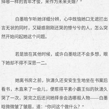
择哪一样的青年才俊，来作为未来夫婿？”
白墨晗乍听她详细分辨，心中既恼她口无遮拦出
言无状的同时，又疑惑刚刚还哭的惨兮兮的人，怎么突
然开始问起她这个问题。
若是放在其他时候，或许白墨晗还不会多想，眼
下她却不得不深思一二。
她离书房之前，狄潇久还安安生生地坐在书案后
看书，木直来了一会儿，便惹得平素小霸王似的狄潇久
哭了一次，哭完之后还问她择亲会选哪般人物——白墨
晗微微皱了皱眉，道：“你问这个做什么？”