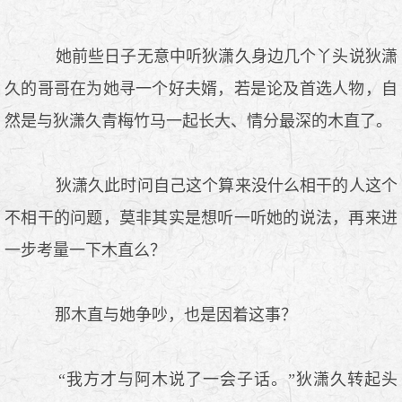
她前些日子无意中听狄潇久身边几个丫头说狄潇
久的哥哥在为她寻一个好夫婿，若是论及首选人物，自
然是与狄潇久青梅竹马一起长大、情分最深的木直了。
狄潇久此时问自己这个算来没什么相干的人这个
不相干的问题，莫非其实是想听一听她的说法，再来进
一步考量一下木直么？
那木直与她争吵，也是因着这事？
“我方才与阿木说了一会子话。”狄潇久转起头