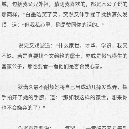
城，包括我父兄外祖，猜测我喜欢的，都是木公子说的
那两样。”白墨晗笑了笑，突然又伸手揉了揉狄潇久发
顶，道：“但我私心里，确是赞同你的话的。”
说完又戏谑道：“什么家世，才华，学识，我又
不缺。若是真要找个文绉绉的儒士，亦或是傲气横生的
富家公子，那也要看一看他们是否合我心意。”
狄潇久最不耐烦她将自己当成幼儿揉发戏弄，挥
手拍开了她的手腕，道：“那如我这样的家世，想来你
也不会嫌弃的了？”
作者有话要说： 气哭，上一章好不容易等到