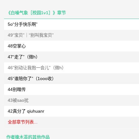
《白噪气象［校园1v1］》章节
5o“分手快乐啊”
49“宝贝”｜“别叫我宝贝”
48空掌心
47“走了”（微h）
46“别动让我抱一会儿”（微h）
45“谁陪你了”（1ooo收）
44别瞎传
43被sao扰
42真分了 qiuhuanr
全部章节列表...
作者橡木苔的其他作品