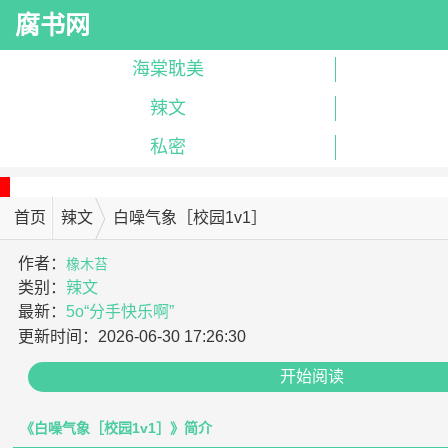
腐书网
海棠耽美
辣文
私密
首页
辣文
白噪气象［校园1v1］
作者：
橡木苔
类别：
辣文
最新：
5o“分手快乐啊”
更新时间：
2026-06-30 17:26:30
开始阅读
《白噪气象［校园1v1］》简介